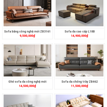
Sofa băng công nghệ mới ZB3161
Sofa da cao cấp L18B
9,500,000
₫
14,900,000
₫
Ghế sofa da công nghệ mới
Sofa da chống trầy ZB462
14,500,000
₫
11,500,000
₫
ZB1751