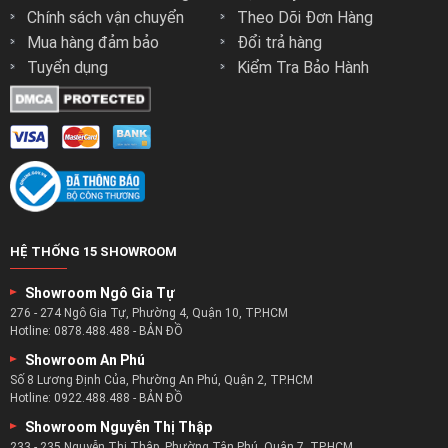
Xem Ngay:
Mẫu Sofa Thư Giãn
Chính sách vận chuyển
Theo Dõi Đơn Hàng
Xem Ngay:
Mẫu Sofa Vải Nỉ ( Vải Nhung – Vải Bố)
Mua hàng đảm bảo
Đổi trả hàng
Xem Ngay:
Mẫu Sofa Đơn
Tuyển dụng
Kiểm Tra Bảo Hành
Xem Ngay:
Mẫu Ghế Sofa Cổ Điển
Quý khách hàng ở tại
Quận 1
,
Quận 2
,
Quận 3
,
Quận 4
,
Quận
5
,
Quận 6
,
Quận 7
,
Quận 8
,
Quận 10
,
Quận 11
,
Quận Gò Vấp
,
Quận Thủ Đức sau khi đặt hàng sẽ nhận được hàng trong
vòng 1 ngày làm việc ( nếu sản phẩm có sẳn tại kho của công
ty) Các khu vực còn lại của thành phố Hồ Chí Minh như Quận
HỆ THỐNG 15 SHOWROOM
9, Quận 12, Huyện Nhà Bè, Huyện Cần Giờ, Hóc Môn, Củ Chi
nhận hàng sau 2 ngày làm việc.
Showroom Ngô Gia Tự
276 - 274 Ngô Gia Tự, Phường 4, Quận 10, TP.HCM
Hotline:
0878.488.488
-
BẢN ĐỒ
Showroom An Phú
Số 8 Lương Định Của, Phường An Phú, Quận 2, TP.HCM
Hotline:
0922.488.488
-
BẢN ĐỒ
Showroom Nguyễn Thị Thập
233 - 235 Nguyễn Thị Thập, Phường Tân Phú, Quận 7, TP.HCM