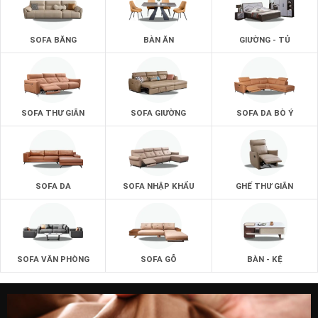
chọn lựa cho phòng khách.
Mẫu ghế sofa phù hợp nhất với mọi phòng khách :
SOFA BĂNG
BÀN ĂN
GIƯỜNG - TỦ
Không gian phòng khách của bạn sẽ trở nên sang trọng và
đẹp hơn với những mẫu ghế sofa da bò thật 100% từ
zSofa.
Một phong cách sofa mới để giúp mang đến những giá trị
SOFA THƯ GIÃN
SOFA GIƯỜNG
SOFA DA BÒ Ý
tốt nhất.
SOFA DA
SOFA NHẬP KHẨU
GHẾ THƯ GIÃN
SOFA VĂN PHÒNG
SOFA GỖ
BÀN - KỆ