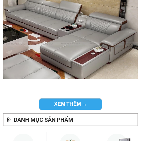
XEM THÊM →
Sản phẩm sofa da bò cao cấp hiện đại nhất :
DANH MỤC SẢN PHẨM
Kiểu dáng đẹp và hiện đại chính là những đặc tính mà ghế
sofa da của zSofa mang lại cho khách hàng.
Với những kiểu dáng ghế sofa đẹp nhất để khách hàng