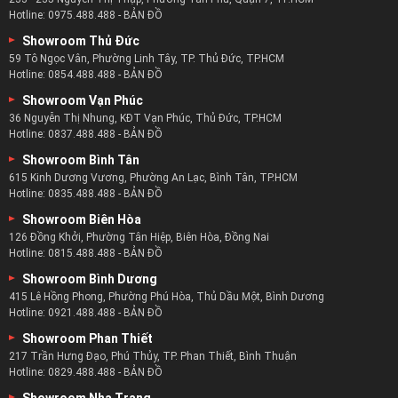
Hotline:
0975.488.488
-
BẢN ĐỒ
Showroom Thủ Đức
59 Tô Ngọc Vân, Phường Linh Tây, TP. Thủ Đức, TP.HCM
Hotline:
0854.488.488
-
BẢN ĐỒ
Showroom Vạn Phúc
36 Nguyễn Thị Nhung, KĐT Vạn Phúc, Thủ Đức, TP.HCM
Hotline:
0837.488.488
-
BẢN ĐỒ
Lịch sử sofa da
Showroom Bình Tân
615 Kinh Dương Vương, Phường An Lạc, Bình Tân, TP.HCM
Ngược dòng lịch sử trở về thời điểm 2000 năm trước công
Hotline:
0835.488.488
-
BẢN ĐỒ
nguyên, những thợ buôn bán tơ lụa ở Ả Rập là những người
Showroom Biên Hòa
đặt nền móng đầu tiên cho nền công nghiệp Sofa ngày nay.
126 Đồng Khởi, Phường Tân Hiệp, Biên Hòa, Đồng Nai
Hotline:
0815.488.488
-
BẢN ĐỒ
Trong tiếng Ả Rập Sofa có nghĩa là Cuộn Băng Giá, người ta
Showroom Bình Dương
dùng từ này cốt để chỉ một loại đồ vật được dùng để tựa
415 Lê Hồng Phong, Phường Phú Hòa, Thủ Dầu Một, Bình Dương
lưng hằng ngày nhằm giảm bớt sự mệt mỏi khi ngồi buôn
Hotline:
0921.488.488
-
BẢN ĐỒ
bán ở chợ tơ lụa.
Showroom Phan Thiết
Tuy nhiên theo thời gian Sofa dần trở nên thay đổi, chất
217 Trần Hưng Đạo, Phú Thủy, TP. Phan Thiết, Bình Thuận
liệu dần được thay thế bằng da động vật, nó được xem là
Hotline:
0829.488.488
-
BẢN ĐỒ
một vật trang trí nhằm thể hiện sự uy quyền mà chỉ các
Showroom Nha Trang