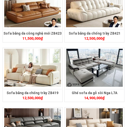
Sofa băng da công nghệ mới ZB423
Sofa băng da chống trầy ZB421
11,500,000
₫
12,500,000
₫
Sofa băng da chống trầy ZB419
Ghế sofa da gỗ sồi Nga L7A
12,500,000
₫
14,900,000
₫