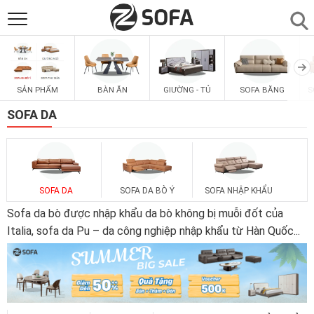
SẢN PHẨM
▼
SẢN PHẨM
BÀN ĂN
GIƯỜNG - TỦ
SOFA BĂNG
S
SOFAS
▼
SOFA DA
PHÒNG ĂN
▼
PHÒNG NGỦ
▼
SOFA DA
SOFA DA BÒ Ý
SOFA NHẬP KHẨU
Sofa da bò được nhập khẩu da bò không bị muỗi đốt của
PHÒNG KHÁCH
Italia, sofa da Pu – da công nghiệp nhập khẩu từ Hàn Quốc
...
▼
LIÊN HỆ