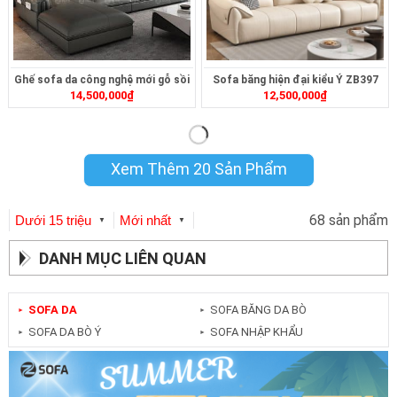
Ghế sofa da công nghệ mới gỗ sồi
Sofa băng hiện đại kiểu Ý ZB397
14,500,000
₫
12,500,000
₫
L105
Xem Thêm 20 Sản Phẩm
68 sản phẩm
Dưới 15 triệu
Mới nhất
▼
▼
DANH MỤC LIÊN QUAN
SOFA DA
SOFA BĂNG DA BÒ
►
►
SOFA DA BÒ Ý
SOFA NHẬP KHẨU
►
►