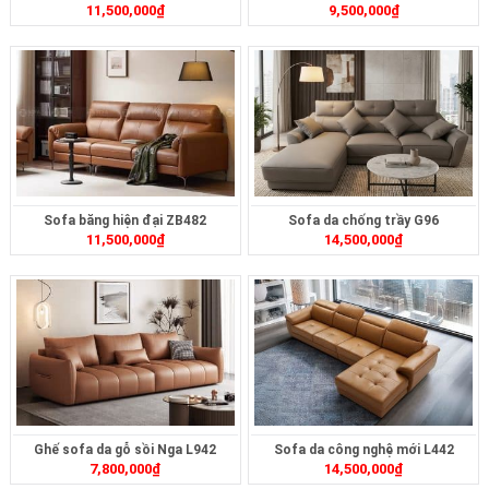
11,500,000
₫
9,500,000
₫
Sofa băng hiện đại ZB482
Sofa da chống trầy G96
11,500,000
₫
14,500,000
₫
Ghế sofa da gỗ sồi Nga L942
Sofa da công nghệ mới L442
7,800,000
₫
14,500,000
₫