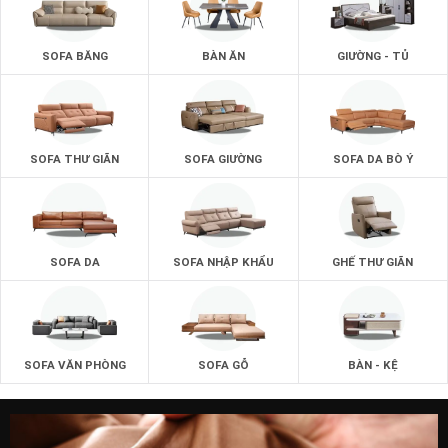
chọn lựa cho phòng khách.
Mẫu ghế sofa phù hợp nhất với mọi phòng khách :
SOFA BĂNG
BÀN ĂN
GIƯỜNG - TỦ
Không gian phòng khách của bạn sẽ trở nên sang trọng và
đẹp hơn với những mẫu ghế sofa da bò thật 100% từ
zSofa.
Một phong cách sofa mới để giúp mang đến những giá trị
SOFA THƯ GIÃN
SOFA GIƯỜNG
SOFA DA BÒ Ý
tốt nhất.
SOFA DA
SOFA NHẬP KHẨU
GHẾ THƯ GIÃN
SOFA VĂN PHÒNG
SOFA GỖ
BÀN - KỆ