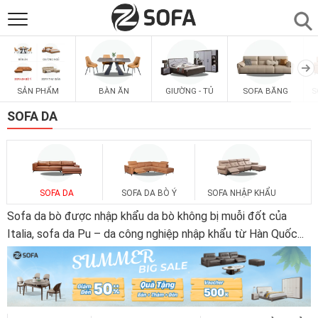
SẢN PHẨM
▼
SẢN PHẨM
BÀN ĂN
GIƯỜNG - TỦ
SOFA BĂNG
S
SOFAS
▼
SOFA DA
PHÒNG ĂN
▼
PHÒNG NGỦ
▼
SOFA DA
SOFA DA BÒ Ý
SOFA NHẬP KHẨU
Sofa da bò được nhập khẩu da bò không bị muỗi đốt của
PHÒNG KHÁCH
Italia, sofa da Pu – da công nghiệp nhập khẩu từ Hàn Quốc
...
▼
LIÊN HỆ