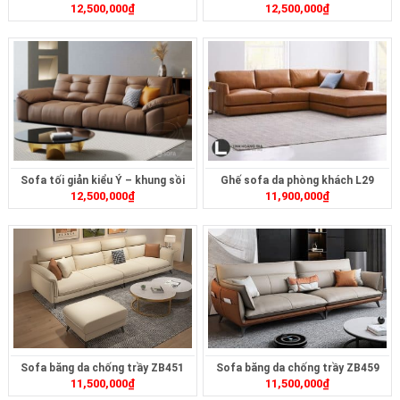
12,500,000
₫
12,500,000
₫
Sofa tối giản kiểu Ý – khung sồi
Ghế sofa da phòng khách L29
12,500,000
₫
11,900,000
₫
ZB369
Sofa băng da chống trầy ZB451
Sofa băng da chống trầy ZB459
11,500,000
₫
11,500,000
₫