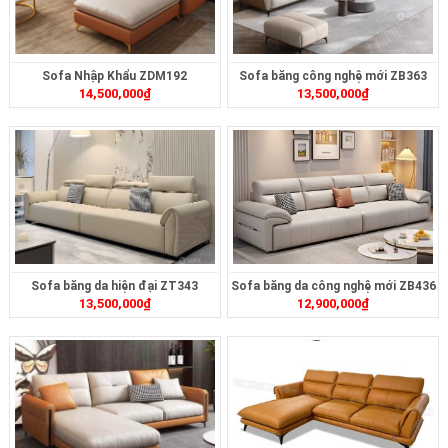
Sofa Nhập Khẩu ZDM192
Sofa băng công nghệ mới ZB363
14,500,000
₫
13,500,000
₫
Sofa băng da hiện đại ZT343
Sofa băng da công nghệ mới ZB436
13,500,000
₫
12,900,000
₫