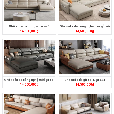
Ghế sofa da công nghệ mới
Ghế sofa da công nghệ mới gỗ sồi
14,500,000
₫
14,500,000
₫
ZB1751
L108
Ghế sofa da công nghệ mới gỗ sồi
Ghế sofa da gỗ sồi Nga L84
14,500,000
₫
14,500,000
₫
L105