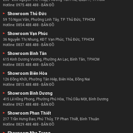
Hotline:
0975.488.488
-
BẢN ĐỒ
Showroom Thủ Đức
59 Tô Ngọc Vân, Phường Linh Tây, TP. Thủ Đức, TP.HCM
Hotline:
0854.488.488
-
BẢN ĐỒ
Showroom Vạn Phúc
36 Nguyễn Thị Nhung, KĐT Vạn Phúc, Thủ Đức, TP.HCM
Hotline:
0837.488.488
-
BẢN ĐỒ
Lịch sử sofa da
Showroom Bình Tân
615 Kinh Dương Vương, Phường An Lạc, Bình Tân, TP.HCM
Ngược dòng lịch sử trở về thời điểm 2000 năm trước công
Hotline:
0835.488.488
-
BẢN ĐỒ
nguyên, những thợ buôn bán tơ lụa ở Ả Rập là những người
Showroom Biên Hòa
đặt nền móng đầu tiên cho nền công nghiệp Sofa ngày nay.
126 Đồng Khởi, Phường Tân Hiệp, Biên Hòa, Đồng Nai
Hotline:
0815.488.488
-
BẢN ĐỒ
Trong tiếng Ả Rập Sofa có nghĩa là Cuộn Băng Giá, người ta
Showroom Bình Dương
dùng từ này cốt để chỉ một loại đồ vật được dùng để tựa
415 Lê Hồng Phong, Phường Phú Hòa, Thủ Dầu Một, Bình Dương
lưng hằng ngày nhằm giảm bớt sự mệt mỏi khi ngồi buôn
Hotline:
0921.488.488
-
BẢN ĐỒ
bán ở chợ tơ lụa.
Showroom Phan Thiết
Tuy nhiên theo thời gian Sofa dần trở nên thay đổi, chất
217 Trần Hưng Đạo, Phú Thủy, TP. Phan Thiết, Bình Thuận
liệu dần được thay thế bằng da động vật, nó được xem là
Hotline:
0829.488.488
-
BẢN ĐỒ
một vật trang trí nhằm thể hiện sự uy quyền mà chỉ các
Showroom Nha Trang