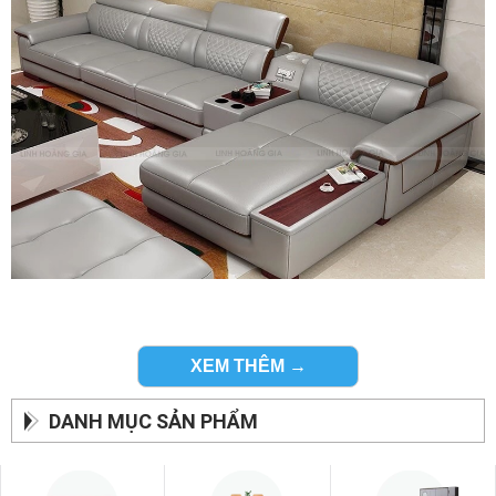
XEM THÊM →
Sản phẩm sofa da bò cao cấp hiện đại nhất :
DANH MỤC SẢN PHẨM
Kiểu dáng đẹp và hiện đại chính là những đặc tính mà ghế
sofa da của zSofa mang lại cho khách hàng.
Với những kiểu dáng ghế sofa đẹp nhất để khách hàng