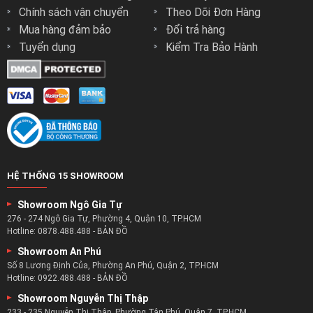
Xem Ngay:
Mẫu Sofa Thư Giãn
Chính sách vận chuyển
Theo Dõi Đơn Hàng
Xem Ngay:
Mẫu Sofa Vải Nỉ ( Vải Nhung – Vải Bố)
Mua hàng đảm bảo
Đổi trả hàng
Xem Ngay:
Mẫu Sofa Đơn
Tuyển dụng
Kiểm Tra Bảo Hành
Xem Ngay:
Mẫu Ghế Sofa Cổ Điển
Quý khách hàng ở tại
Quận 1
,
Quận 2
,
Quận 3
,
Quận 4
,
Quận
5
,
Quận 6
,
Quận 7
,
Quận 8
,
Quận 10
,
Quận 11
,
Quận Gò Vấp
,
Quận Thủ Đức sau khi đặt hàng sẽ nhận được hàng trong
vòng 1 ngày làm việc ( nếu sản phẩm có sẳn tại kho của công
ty) Các khu vực còn lại của thành phố Hồ Chí Minh như Quận
HỆ THỐNG 15 SHOWROOM
9, Quận 12, Huyện Nhà Bè, Huyện Cần Giờ, Hóc Môn, Củ Chi
nhận hàng sau 2 ngày làm việc.
Showroom Ngô Gia Tự
276 - 274 Ngô Gia Tự, Phường 4, Quận 10, TP.HCM
Hotline:
0878.488.488
-
BẢN ĐỒ
Showroom An Phú
Số 8 Lương Định Của, Phường An Phú, Quận 2, TP.HCM
Hotline:
0922.488.488
-
BẢN ĐỒ
Showroom Nguyễn Thị Thập
233 - 235 Nguyễn Thị Thập, Phường Tân Phú, Quận 7, TP.HCM