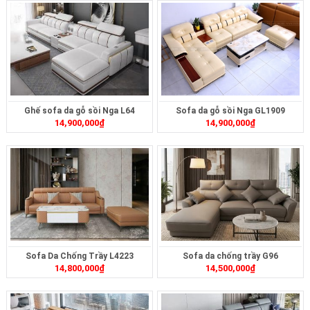
Ghế sofa da gỗ sồi Nga L64
Sofa da gỗ sồi Nga GL1909
14,900,000
₫
14,900,000
₫
Sofa Da Chống Trầy L4223
Sofa da chống trầy G96
14,800,000
₫
14,500,000
₫